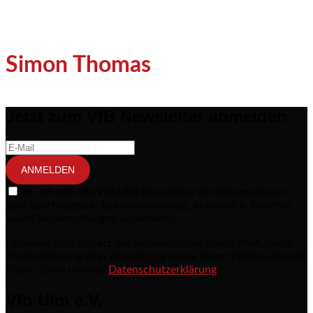
Simon Thomas
Jetzt zum VfB Newsletter anmelden
ANMELDEN
Ja, ich will den VfB Ulm Newsletter mit Informationen
zum Sportangebot, Bekanntmachung, Aktuelles & Berichte
sowie Veranstaltungen abonnieren.
Hinweise zum Einsatz des Versanddienstleisers MailChimp,
Protokollierung Ihrer Anmeldung sowie Ihrem Widerrufsrecht
finden Sie in unserer
Datenschutzerklärung
Vfb Ulm e.V.