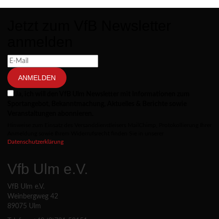
Jetzt zum VfB Newsletter
anmelden
ANMELDEN
Ja, ich will den VfB Ulm Newsletter mit Informationen zum
Sportangebot, Bekanntmachung, Aktuelles & Berichte sowie
Veranstaltungen abonnieren.
Hinweise zum Einsatz des Versanddienstleisers MailChimp, Protokollierung Ihrer
Anmeldung sowie Ihrem Widerrufsrecht finden Sie in unserer
Datenschutzerklärung
Vfb Ulm e.V.
VfB Ulm e.V.
Weinbergweg 42
89075 Ulm