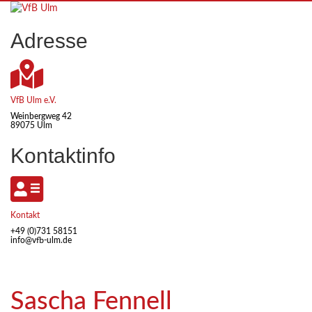
Skip
to
Adresse
content
VfB Ulm e.V.
Weinbergweg 42
89075 Ulm
Kontaktinfo
Kontakt
+49 (0)731 58151
info@vfb-ulm.de
Sascha Fennell