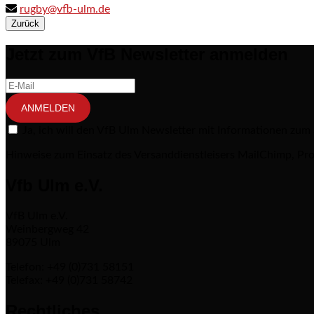
rugby@vfb-ulm.de
Zurück
Jetzt zum VfB Newsletter anmelden
ANMELDEN
Ja, ich will den VfB Ulm Newsletter mit Informationen zum
Hinweise zum Einsatz des Versanddienstleisers MailChimp, Pro
Vfb Ulm e.V.
VfB Ulm e.V.
Weinbergweg 42
89075 Ulm
Telefon: +49 (0)731 58151
Telefax: +49 (0)731 58742
Rechtliches