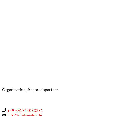
Organisation, Ansprechpartner
+49 (0)1744033231
info@rugby-ulm.de