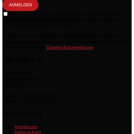
ANMELDEN
Ja, ich will den VfB Ulm Newsletter mit Informationen
zum Sportangebot, Bekanntmachung, Aktuelles & Berichte
sowie Veranstaltungen abonnieren.
Hinweise zum Einsatz des Versanddienstleisers MailChimp,
Protokollierung Ihrer Anmeldung sowie Ihrem Widerrufsrecht
finden Sie in unserer
Datenschutzerklärung
Vfb Ulm e.V.
VfB Ulm e.V.
Weinbergweg 42
89075 Ulm
Telefon: +49 (0)731 58151
Telefax: +49 (0)731 58742
Rechtliches
Impressum
Datenschutz