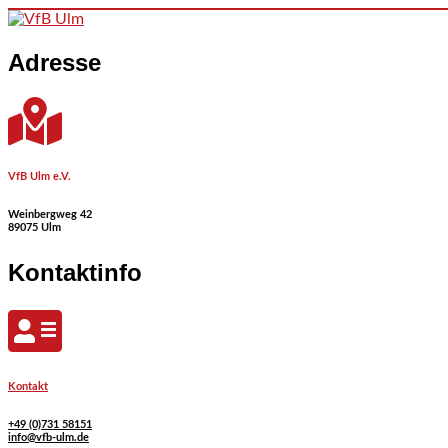
Skip
to
content
Adresse
VfB Ulm e.V.
Weinbergweg 42
89075 Ulm
Kontaktinfo
Kontakt
+49 (0)731 58151
info@vfb-ulm.de