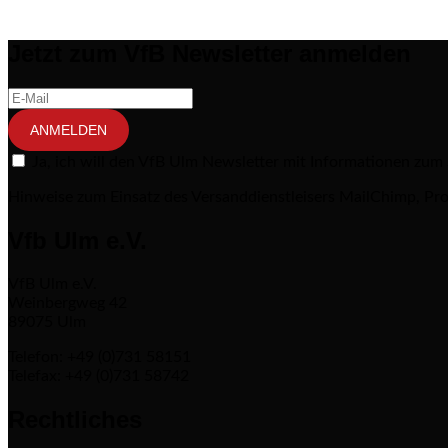
Jetzt zum VfB Newsletter anmelden
ANMELDEN
Ja, ich will den VfB Ulm Newsletter mit Informationen zum
Hinweise zum Einsatz des Versanddienstleisers MailChimp, Pro
Vfb Ulm e.V.
VfB Ulm e.V.
Weinbergweg 42
89075 Ulm
Telefon: +49 (0)731 58151
Telefax: +49 (0)731 58742
Rechtliches