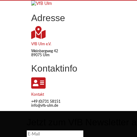
Skip
to
Adresse
content
VfB Ulm e.V.
Weinbergweg 42
89075 Ulm
Kontaktinfo
Kontakt
+49 (0)731 58151
info@vfb-ulm.de
Jetzt zum VfB Newsletter