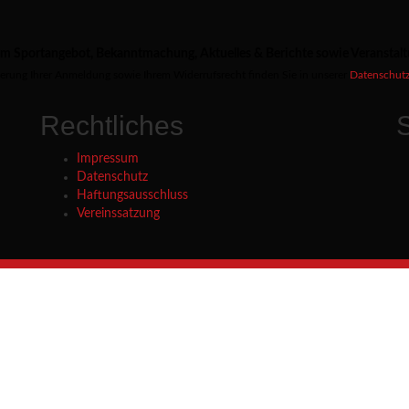
zum Sportangebot, Bekanntmachung, Aktuelles & Berichte sowie Veranstal
ierung Ihrer Anmeldung sowie Ihrem Widerrufsrecht finden Sie in unserer
Datenschutz
Rechtliches
Impressum
Datenschutz
Haftungsausschluss
Vereinssatzung