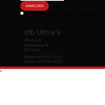
ANMELDEN
Ja, ich will den VfB Ulm Newsletter mit Informationen 
Hinweise zum Einsatz des Versanddienstleisers MailChimp, Protokoll
Vfb Ulm e.V.
VfB Ulm e.V.
Weinbergweg 42
89075 Ulm
Telefon: +49 (0)731 58151
Telefax: +49 (0)731 58742