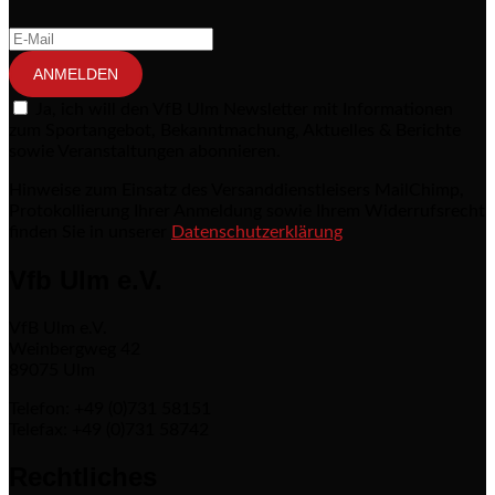
ANMELDEN
Ja, ich will den VfB Ulm Newsletter mit Informationen
zum Sportangebot, Bekanntmachung, Aktuelles & Berichte
sowie Veranstaltungen abonnieren.
Hinweise zum Einsatz des Versanddienstleisers MailChimp,
Protokollierung Ihrer Anmeldung sowie Ihrem Widerrufsrecht
finden Sie in unserer
Datenschutzerklärung
Vfb Ulm e.V.
VfB Ulm e.V.
Weinbergweg 42
89075 Ulm
Telefon: +49 (0)731 58151
Telefax: +49 (0)731 58742
Rechtliches