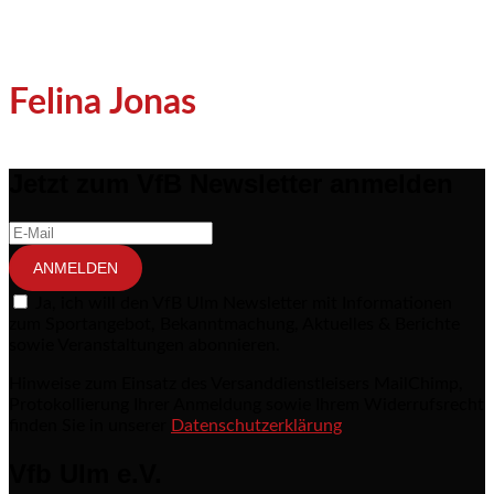
Felina Jonas
Jetzt zum VfB Newsletter anmelden
ANMELDEN
Ja, ich will den VfB Ulm Newsletter mit Informationen
zum Sportangebot, Bekanntmachung, Aktuelles & Berichte
sowie Veranstaltungen abonnieren.
Hinweise zum Einsatz des Versanddienstleisers MailChimp,
Protokollierung Ihrer Anmeldung sowie Ihrem Widerrufsrecht
finden Sie in unserer
Datenschutzerklärung
Vfb Ulm e.V.