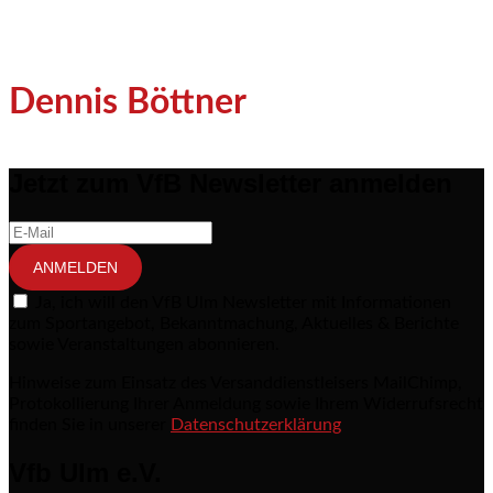
Dennis Böttner
Jetzt zum VfB Newsletter anmelden
ANMELDEN
Ja, ich will den VfB Ulm Newsletter mit Informationen
zum Sportangebot, Bekanntmachung, Aktuelles & Berichte
sowie Veranstaltungen abonnieren.
Hinweise zum Einsatz des Versanddienstleisers MailChimp,
Protokollierung Ihrer Anmeldung sowie Ihrem Widerrufsrecht
finden Sie in unserer
Datenschutzerklärung
Vfb Ulm e.V.