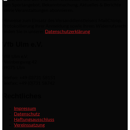
zum Sportangebot, Bekanntmachung, Aktuelles & Berichte
sowie Veranstaltungen abonnieren.
Hinweise zum Einsatz des Versanddienstleisers MailChimp,
Protokollierung Ihrer Anmeldung sowie Ihrem Widerrufsrecht
finden Sie in unserer
Datenschutzerklärung
Vfb Ulm e.V.
VfB Ulm e.V.
Weinbergweg 42
89075 Ulm
Telefon: +49 (0)731 58151
Telefax: +49 (0)731 58742
Rechtliches
Impressum
Datenschutz
Haftungsausschluss
Vereinssatzung