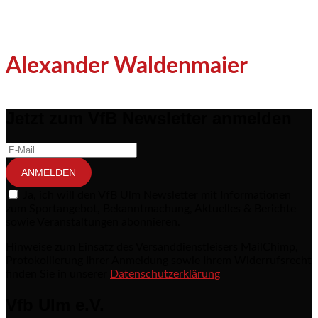
Alexander Waldenmaier
Jetzt zum VfB Newsletter anmelden
ANMELDEN
Ja, ich will den VfB Ulm Newsletter mit Informationen
zum Sportangebot, Bekanntmachung, Aktuelles & Berichte
sowie Veranstaltungen abonnieren.
Hinweise zum Einsatz des Versanddienstleisers MailChimp,
Protokollierung Ihrer Anmeldung sowie Ihrem Widerrufsrecht
finden Sie in unserer
Datenschutzerklärung
Vfb Ulm e.V.