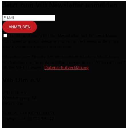
Jetzt zum VfB Newsletter anmelden
ANMELDEN
Ja, ich will den VfB Ulm Newsletter mit Informationen
zum Sportangebot, Bekanntmachung, Aktuelles & Berichte
sowie Veranstaltungen abonnieren.
Hinweise zum Einsatz des Versanddienstleisers MailChimp,
Protokollierung Ihrer Anmeldung sowie Ihrem Widerrufsrecht
finden Sie in unserer
Datenschutzerklärung
Vfb Ulm e.V.
VfB Ulm e.V.
Weinbergweg 42
89075 Ulm
Telefon: +49 (0)731 58151
Telefax: +49 (0)731 58742