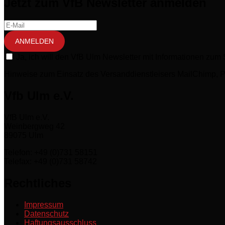
Jetzt zum VfB Newsletter anmelden
ANMELDEN
Ja, ich will den VfB Ulm Newsletter mit Informationen zu
Hinweise zum Einsatz des Versanddienstleisers MailChimp, Pr
Vfb Ulm e.V.
VfB Ulm e.V.
Weinbergweg 42
89075 Ulm
Telefon: +49 (0)731 58151
Telefax: +49 (0)731 58742
Rechtliches
Impressum
Datenschutz
Haftungsausschluss