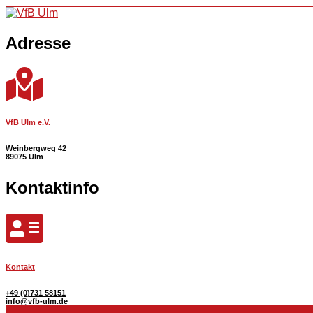
Skip to content
Adresse
VfB Ulm e.V.
Weinbergweg 42
89075 Ulm
Kontaktinfo
Kontakt
+49 (0)731 58151
info@vfb-ulm.de