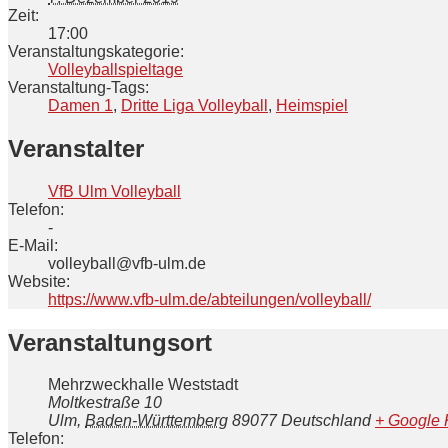
Zeit:
17:00
Veranstaltungskategorie:
Volleyballspieltage
Veranstaltung-Tags:
Damen 1
,
Dritte Liga Volleyball
,
Heimspiel
Veranstalter
VfB Ulm Volleyball
Telefon:
-
E-Mail:
volleyball@vfb-ulm.de
Website:
https://www.vfb-ulm.de/abteilungen/volleyball/
Veranstaltungsort
Mehrzweckhalle Weststadt
Moltkestraße 10
Ulm
,
Baden-Württemberg
89077
Deutschland
+ Google 
Telefon: