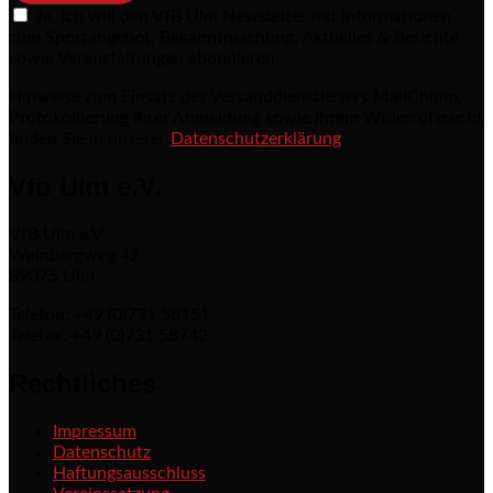
Ja, ich will den VfB Ulm Newsletter mit Informationen
zum Sportangebot, Bekanntmachung, Aktuelles & Berichte
sowie Veranstaltungen abonnieren.
Hinweise zum Einsatz des Versanddienstleisers MailChimp,
Protokollierung Ihrer Anmeldung sowie Ihrem Widerrufsrecht
finden Sie in unserer
Datenschutzerklärung
Vfb Ulm e.V.
VfB Ulm e.V.
Weinbergweg 42
89075 Ulm
Telefon: +49 (0)731 58151
Telefax: +49 (0)731 58742
Rechtliches
Impressum
Datenschutz
Haftungsausschluss