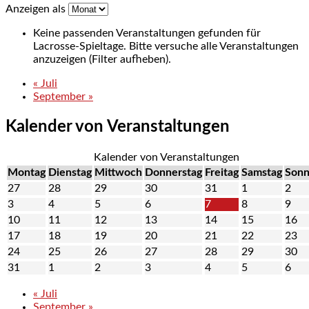
Anzeigen als
Keine passenden Veranstaltungen gefunden für
Lacrosse-Spieltage. Bitte versuche alle Veranstaltungen
anzuzeigen (Filter aufheben).
«
Juli
September
»
Kalender von Veranstaltungen
Kalender von Veranstaltungen
Montag
Dienstag
Mittwoch
Donnerstag
Freitag
Samstag
Sonn
27
28
29
30
31
1
2
3
4
5
6
7
8
9
10
11
12
13
14
15
16
17
18
19
20
21
22
23
24
25
26
27
28
29
30
31
1
2
3
4
5
6
«
Juli
September
»