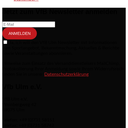
Jetzt zum VfB Newsletter anmelden
ANMELDEN
Ja, ich will den VfB Ulm Newsletter mit Informationen
zum Sportangebot, Bekanntmachung, Aktuelles & Berichte
sowie Veranstaltungen abonnieren.
Hinweise zum Einsatz des Versanddienstleisers MailChimp,
Protokollierung Ihrer Anmeldung sowie Ihrem Widerrufsrecht
finden Sie in unserer
Datenschutzerklärung
Vfb Ulm e.V.
VfB Ulm e.V.
Weinbergweg 42
89075 Ulm
Telefon: +49 (0)731 58151
Telefax: +49 (0)731 58742