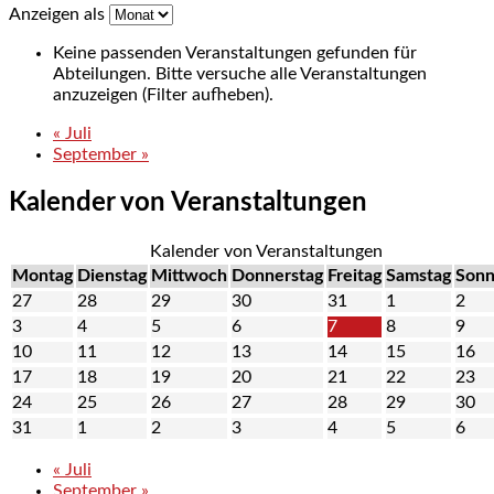
Anzeigen als
Keine passenden Veranstaltungen gefunden für
Abteilungen. Bitte versuche alle Veranstaltungen
anzuzeigen (Filter aufheben).
«
Juli
September
»
Kalender von Veranstaltungen
Kalender von Veranstaltungen
Montag
Dienstag
Mittwoch
Donnerstag
Freitag
Samstag
Sonn
27
28
29
30
31
1
2
3
4
5
6
7
8
9
10
11
12
13
14
15
16
17
18
19
20
21
22
23
24
25
26
27
28
29
30
31
1
2
3
4
5
6
«
Juli
September
»