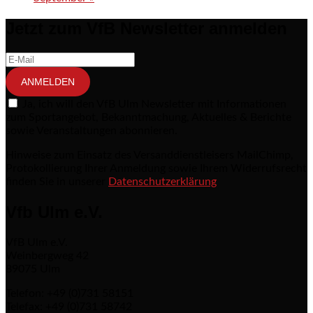
Jetzt zum VfB Newsletter anmelden
ANMELDEN
Ja, ich will den VfB Ulm Newsletter mit Informationen
zum Sportangebot, Bekanntmachung, Aktuelles & Berichte
sowie Veranstaltungen abonnieren.
Hinweise zum Einsatz des Versanddienstleisers MailChimp,
Protokollierung Ihrer Anmeldung sowie Ihrem Widerrufsrecht
finden Sie in unserer
Datenschutzerklärung
Vfb Ulm e.V.
VfB Ulm e.V.
Weinbergweg 42
89075 Ulm
Telefon: +49 (0)731 58151
Telefax: +49 (0)731 58742