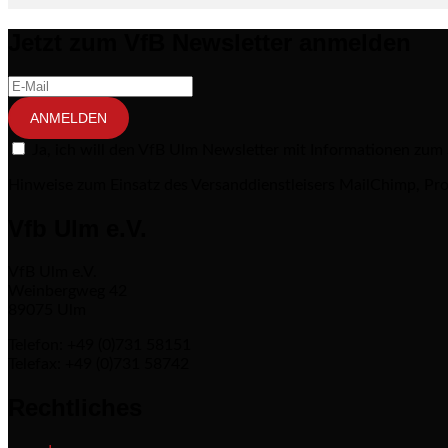
Jetzt zum VfB Newsletter anmelden
ANMELDEN
Ja, ich will den VfB Ulm Newsletter mit Informationen zum
Hinweise zum Einsatz des Versanddienstleisers MailChimp, Pro
Vfb Ulm e.V.
VfB Ulm e.V.
Weinbergweg 42
89075 Ulm
Telefon: +49 (0)731 58151
Telefax: +49 (0)731 58742
Rechtliches