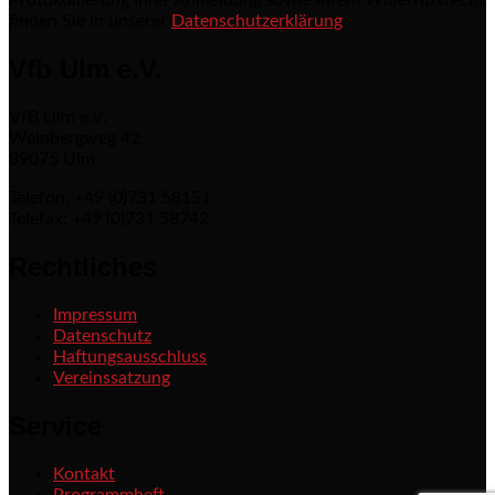
Protokollierung Ihrer Anmeldung sowie Ihrem Widerrufsrecht
finden Sie in unserer
Datenschutzerklärung
Vfb Ulm e.V.
VfB Ulm e.V.
Weinbergweg 42
89075 Ulm
Telefon: +49 (0)731 58151
Telefax: +49 (0)731 58742
Rechtliches
Impressum
Datenschutz
Haftungsausschluss
Vereinssatzung
Service
Kontakt
Programmheft