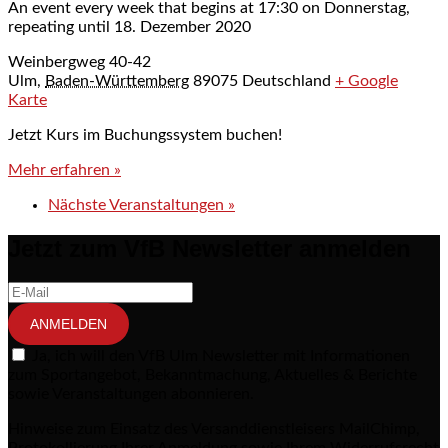
An event every week that begins at 17:30 on Donnerstag,
repeating until 18. Dezember 2020
Weinbergweg 40-42
Ulm
,
Baden-Württemberg
89075
Deutschland
+ Google
Karte
Jetzt Kurs im Buchungssystem buchen!
Mehr erfahren »
Nächste Veranstaltungen
»
Jetzt zum VfB Newsletter anmelden
ANMELDEN
Ja, ich will den VfB Ulm Newsletter mit Informationen
zum Sportangebot, Bekanntmachung, Aktuelles & Berichte
sowie Veranstaltungen abonnieren.
Hinweise zum Einsatz des Versanddienstleisers MailChimp,