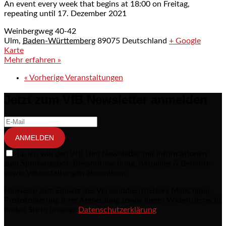
An event every week that begins at 18:00 on Freitag,
repeating until 17. Dezember 2021
Weinbergweg 40-42
Ulm
,
Baden-Württemberg
89075
Deutschland
+ Google
Karte
Mehr erfahren »
«
Vorherige Veranstaltungen
Jetzt zum VfB Newsletter anmelden
ANMELDEN
Ja, ich will den VfB Ulm Newsletter mit Informationen
zum Sportangebot, Bekanntmachung, Aktuelles & Berichte
sowie Veranstaltungen abonnieren.
Hinweise zum Einsatz des Versanddienstleisers MailChimp,
Protokollierung Ihrer Anmeldung sowie Ihrem Widerrufsrecht
finden Sie in unserer
Datenschutzerklärung