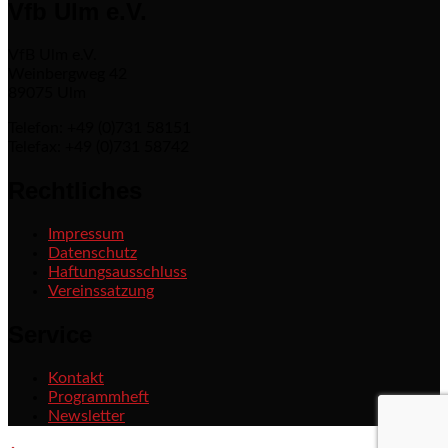
Vfb Ulm e.V.
VfB Ulm e.V.
Weinbergweg 42
89075 Ulm
Telefon: +49 (0)731 58151
Telefax: +49 (0)731 58742
Rechtliches
Impressum
Datenschutz
Haftungsausschluss
Vereinssatzung
Service
Kontakt
Programmheft
Newsletter