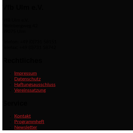
Vfb Ulm e.V.
VfB Ulm e.V.
Weinbergweg 42
89075 Ulm
Telefon: +49 (0)731 58151
Telefax: +49 (0)731 58742
Rechtliches
Impressum
Datenschutz
Haftungsausschluss
Vereinssatzung
Service
Kontakt
Programmheft
Newsletter