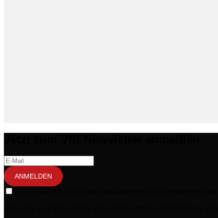
Jetzt zum VfB Newsletter anmelden
ANMELDEN
Ja, ich will den VfB Ulm Newsletter mit Informationen zum
Hinweise zum Einsatz des Versanddienstleisers MailChimp, Pro