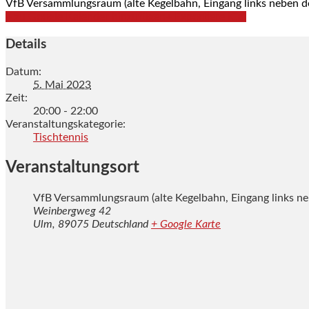
VfB Versammlungsraum (alte Kegelbahn, Eingang links neben d
+ zu Google Kalender hinzufügen
+ Exportiere iCal
Details
Datum:
5. Mai 2023
Zeit:
20:00 - 22:00
Veranstaltungskategorie:
Tischtennis
Veranstaltungsort
VfB Versammlungsraum (alte Kegelbahn, Eingang links ne
Weinbergweg 42
Ulm
,
89075
Deutschland
+ Google Karte