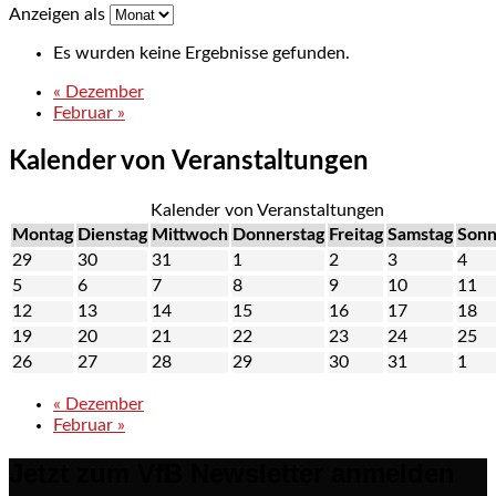
Anzeigen als
Es wurden keine Ergebnisse gefunden.
«
Dezember
Februar
»
Kalender von Veranstaltungen
Kalender von Veranstaltungen
Montag
Dienstag
Mittwoch
Donnerstag
Freitag
Samstag
Sonn
29
30
31
1
2
3
4
5
6
7
8
9
10
11
12
13
14
15
16
17
18
19
20
21
22
23
24
25
26
27
28
29
30
31
1
«
Dezember
Februar
»
Jetzt zum VfB Newsletter anmelden