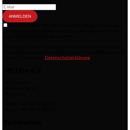
ANMELDEN
Ja, ich will den VfB Ulm Newsletter mit Informationen
zum Sportangebot, Bekanntmachung, Aktuelles & Berichte
sowie Veranstaltungen abonnieren.
Hinweise zum Einsatz des Versanddienstleisers MailChimp,
Protokollierung Ihrer Anmeldung sowie Ihrem Widerrufsrecht
finden Sie in unserer
Datenschutzerklärung
Vfb Ulm e.V.
VfB Ulm e.V.
Weinbergweg 42
89075 Ulm
Telefon: +49 (0)731 58151
Telefax: +49 (0)731 58742
Rechtliches