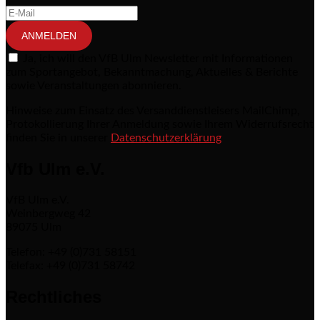
ANMELDEN
Ja, ich will den VfB Ulm Newsletter mit Informationen
zum Sportangebot, Bekanntmachung, Aktuelles & Berichte
sowie Veranstaltungen abonnieren.
Hinweise zum Einsatz des Versanddienstleisers MailChimp,
Protokollierung Ihrer Anmeldung sowie Ihrem Widerrufsrecht
finden Sie in unserer
Datenschutzerklärung
Vfb Ulm e.V.
VfB Ulm e.V.
Weinbergweg 42
89075 Ulm
Telefon: +49 (0)731 58151
Telefax: +49 (0)731 58742
Rechtliches