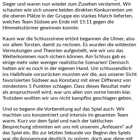
Sieger und waren nun wieder zum Zusehen verdammt. Wir
schauten wie sich unsere beiden direkten Konkurrenten um
die oberen Plätze in der Gruppe ein starkes Match lieferten,
welches Team Südsee am Ende mit 15:11 gegen die
Himmelsstürmer gewinnen konnte.
Kaum war die Schlusssirene ertönt begannen die Ulmer, also
vor allem Torsten, damit zu rechnen. Es wurden die wildesten
Vermutungen und Theorien aufgestellt, wie wir uns das
Weiterkommen noch sichern können. Am Schluss gab es
einige mehr oder weniger realistische Szenarien! Dennoch
hatten wir es noch in der eigenen Hand. Um schlussendlich
ins Halbfinale vorzurücken mussten wir die, aus unserer Sicht
favorisierten Südseer aus Konstanz mit einer Differenz von
mindestens 5 Punkten schlagen. Dass dieses Resultat mehr
als anspruchsvoll wird, war uns allen von vorne herein klar.
Trotzdem wollten wir uns nicht kampflos geschlagen geben.
Und so begann die Vorbereitung auf das Spiel auch. Wir
machten uns konzentriert und intensiv im gesamten Team
warm. Kurz vor dem Spiel und nach der taktischen
Besprechung stimmten wir uns mit unserem „Anfeuern“ auf
das Spiel ein. Bis zur letzten Sekunde vor Beginn des Spiels
war die Anspannung deutlich zu spüren, doch war diese mit