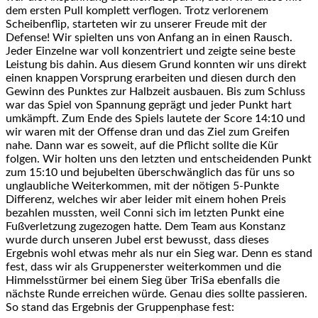
dem ersten Pull komplett verflogen. Trotz verlorenem
Scheibenflip, starteten wir zu unserer Freude mit der
Defense! Wir spielten uns von Anfang an in einen Rausch.
Jeder Einzelne war voll konzentriert und zeigte seine beste
Leistung bis dahin. Aus diesem Grund konnten wir uns direkt
einen knappen Vorsprung erarbeiten und diesen durch den
Gewinn des Punktes zur Halbzeit ausbauen. Bis zum Schluss
war das Spiel von Spannung geprägt und jeder Punkt hart
umkämpft. Zum Ende des Spiels lautete der Score 14:10 und
wir waren mit der Offense dran und das Ziel zum Greifen
nahe. Dann war es soweit, auf die Pflicht sollte die Kür
folgen. Wir holten uns den letzten und entscheidenden Punkt
zum 15:10 und bejubelten überschwänglich das für uns so
unglaubliche Weiterkommen, mit der nötigen 5-Punkte
Differenz, welches wir aber leider mit einem hohen Preis
bezahlen mussten, weil Conni sich im letzten Punkt eine
Fußverletzung zugezogen hatte. Dem Team aus Konstanz
wurde durch unseren Jubel erst bewusst, dass dieses
Ergebnis wohl etwas mehr als nur ein Sieg war. Denn es stand
fest, dass wir als Gruppenerster weiterkommen und die
Himmelsstürmer bei einem Sieg über TriSa ebenfalls die
nächste Runde erreichen würde. Genau dies sollte passieren.
So stand das Ergebnis der Gruppenphase fest: