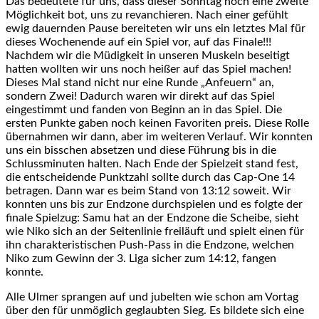
Das bedeutete für uns, dass dieser Sonntag noch eine zweite
Möglichkeit bot, uns zu revanchieren. Nach einer gefühlt
ewig dauernden Pause bereiteten wir uns ein letztes Mal für
dieses Wochenende auf ein Spiel vor, auf das Finale!!!
Nachdem wir die Müdigkeit in unseren Muskeln beseitigt
hatten wollten wir uns noch heißer auf das Spiel machen!
Dieses Mal stand nicht nur eine Runde „Anfeuern“ an,
sondern Zwei! Dadurch waren wir direkt auf das Spiel
eingestimmt und fanden von Beginn an in das Spiel. Die
ersten Punkte gaben noch keinen Favoriten preis. Diese Rolle
übernahmen wir dann, aber im weiteren Verlauf. Wir konnten
uns ein bisschen absetzen und diese Führung bis in die
Schlussminuten halten. Nach Ende der Spielzeit stand fest,
die entscheidende Punktzahl sollte durch das Cap-One 14
betragen. Dann war es beim Stand von 13:12 soweit. Wir
konnten uns bis zur Endzone durchspielen und es folgte der
finale Spielzug: Samu hat an der Endzone die Scheibe, sieht
wie Niko sich an der Seitenlinie freiläuft und spielt einen für
ihn charakteristischen Push-Pass in die Endzone, welchen
Niko zum Gewinn der 3. Liga sicher zum 14:12, fangen
konnte.
Alle Ulmer sprangen auf und jubelten wie schon am Vortag
über den für unmöglich geglaubten Sieg. Es bildete sich eine