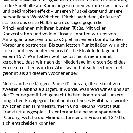
Nachdem alle sich fertig gemacht haben traten wir den Weg
in die Spielhalle an. Kaum angekommen wärmten wir uns auf
und bekämpften effektiv unseren Muskelkater und unsere
persönlichen WehWehchen. Direkt nach dem „Anfeuern“
startete das erste Halbfinale des Tages gegen die
PrinzHessinnen mit ihren bunten Tütüs. Mit voller
Konzentration und vollem Einsatz konnten wir uns von
Anfang an absetzen und das Spiel mit einem komfortablen
Vorsprung bestreiten. Bis zum letzten Punkt ließen wir nicht
locker und revanchierten uns für die Finalniederlage mit
einem 15:7. Wir hätten wohl selbst nicht mehr damit
gerechnet, dass wir nach der Niederlage im ersten Spiel das
Finale erreichen würden. Aber wann hat sich rechnen mehr
gelohnt als an diesem Wochenende?
Nun stand eine längere Pause für uns an, die erstmal vom
zweiten Halbfinale ausgefüllt wurde. Während wir es uns auf
der Tribüne gemütlich gemacht haben, konnten wir unsere
möglichen Finalgegner beobachten. Dieses Halbfinale wurde
zwischen den Himmelsstürmern und Hakuna Matata aus
Frankfurt ausgespielt. Es entbrannte eine sehr spannende
Paarung, welche die Himmelsstürmer am Ende mit 13:10 für
sich entscheiden konnten.