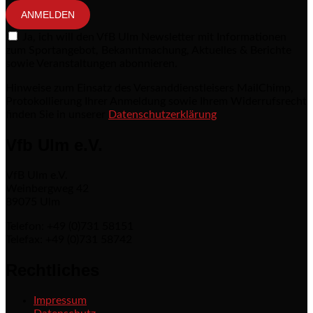
ANMELDEN
Ja, ich will den VfB Ulm Newsletter mit Informationen
zum Sportangebot, Bekanntmachung, Aktuelles & Berichte
sowie Veranstaltungen abonnieren.
Hinweise zum Einsatz des Versanddienstleisers MailChimp,
Protokollierung Ihrer Anmeldung sowie Ihrem Widerrufsrecht
finden Sie in unserer
Datenschutzerklärung
Vfb Ulm e.V.
VfB Ulm e.V.
Weinbergweg 42
89075 Ulm
Telefon: +49 (0)731 58151
Telefax: +49 (0)731 58742
Rechtliches
Impressum