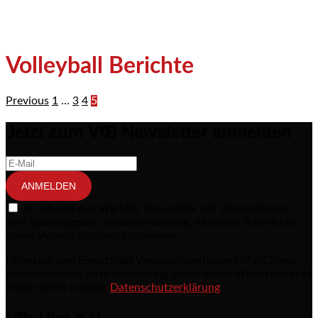
Volleyball Berichte
Previous
1
…
3
4
5
Seitennummerierung der Beiträge
Jetzt zum VfB Newsletter anmelden
ANMELDEN
Ja, ich will den VfB Ulm Newsletter mit Informationen
zum Sportangebot, Bekanntmachung, Aktuelles & Berichte
sowie Veranstaltungen abonnieren.
Hinweise zum Einsatz des Versanddienstleisers MailChimp,
Protokollierung Ihrer Anmeldung sowie Ihrem Widerrufsrecht
finden Sie in unserer
Datenschutzerklärung