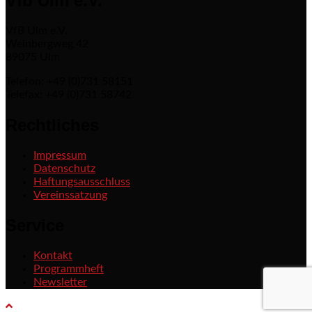
Vfb Ulm e.V.
VfB Ulm e.V.
Weinbergweg 42
89075 Ulm
Telefon: +49 (0)731 58151
Telefax: +49 (0)731 58742
Rechtliches
Impressum
Datenschutz
Haftungsausschluss
Vereinssatzung
Service
Kontakt
Programmheft
Newsletter