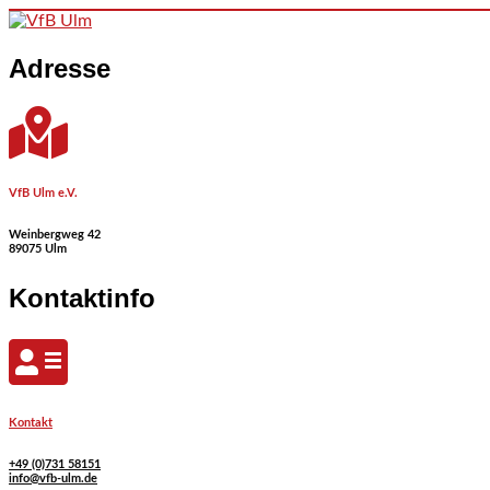
Skip to content
Adresse
VfB Ulm e.V.
Weinbergweg 42
89075 Ulm
Kontaktinfo
Kontakt
+49 (0)731 58151
info@vfb-ulm.de