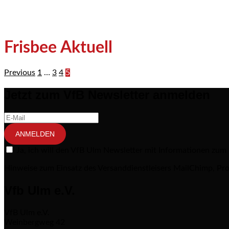
Frisbee Aktuell
Previous
1
…
3
4
5
Seitennummerierung der Beiträge
Jetzt zum VfB Newsletter anmelden
ANMELDEN
Ja, ich will den VfB Ulm Newsletter mit Informationen zum
Hinweise zum Einsatz des Versanddienstleisers MailChimp, Pro
Vfb Ulm e.V.
VfB Ulm e.V.
Weinbergweg 42