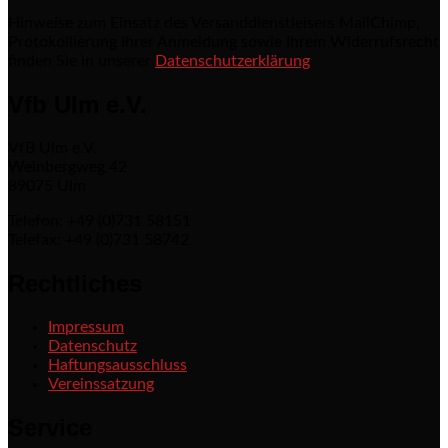
Hinweise zum Einsatz des Versanddienstleisers MailChimp,
Protokollierung Ihrer Anmeldung sowie Ihrem Widerrufsrecht
finden Sie in unserer
Datenschutzerklärung
Vfb Ulm e.V.
VfB Ulm e.V.
Weinbergweg 42
89075 Ulm
Telefon: +49 (0)731 58151
Telefax: +49 (0)731 58742
Rechtliches
Impressum
Datenschutz
Haftungsausschluss
Vereinssatzung
Service