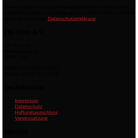
Hinweise zum Einsatz des Versanddienstleisers MailChimp,
Protokollierung Ihrer Anmeldung sowie Ihrem Widerrufsrecht
finden Sie in unserer
Datenschutzerklärung
Vfb Ulm e.V.
VfB Ulm e.V.
Weinbergweg 42
89075 Ulm
Telefon: +49 (0)731 58151
Telefax: +49 (0)731 58742
Rechtliches
Impressum
Datenschutz
Haftungsausschluss
Vereinssatzung
Service