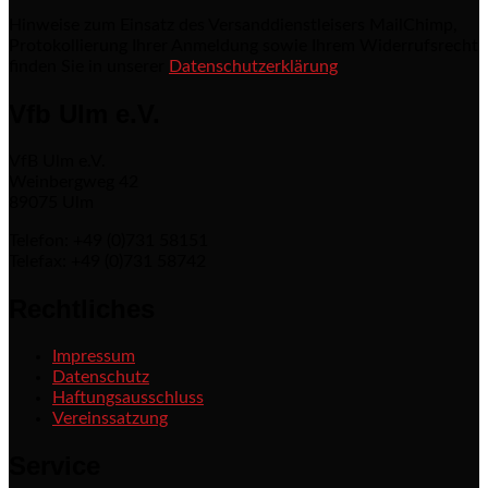
Hinweise zum Einsatz des Versanddienstleisers MailChimp,
Protokollierung Ihrer Anmeldung sowie Ihrem Widerrufsrecht
finden Sie in unserer
Datenschutzerklärung
Vfb Ulm e.V.
VfB Ulm e.V.
Weinbergweg 42
89075 Ulm
Telefon: +49 (0)731 58151
Telefax: +49 (0)731 58742
Rechtliches
Impressum
Datenschutz
Haftungsausschluss
Vereinssatzung
Service