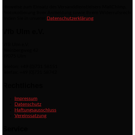
Hinweise zum Einsatz des Versanddienstleisers MailChimp,
Protokollierung Ihrer Anmeldung sowie Ihrem Widerrufsrecht
finden Sie in unserer
Datenschutzerklärung
Vfb Ulm e.V.
VfB Ulm e.V.
Weinbergweg 42
89075 Ulm
Telefon: +49 (0)731 58151
Telefax: +49 (0)731 58742
Rechtliches
Impressum
Datenschutz
Haftungsausschluss
Vereinssatzung
Service