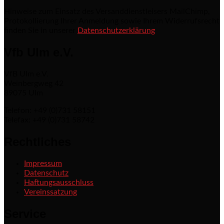
Hinweise zum Einsatz des Versanddienstleisers MailChimp,
Protokollierung Ihrer Anmeldung sowie Ihrem Widerrufsrecht
finden Sie in unserer
Datenschutzerklärung
Vfb Ulm e.V.
VfB Ulm e.V.
Weinbergweg 42
89075 Ulm
Telefon: +49 (0)731 58151
Telefax: +49 (0)731 58742
Rechtliches
Impressum
Datenschutz
Haftungsausschluss
Vereinssatzung
Service