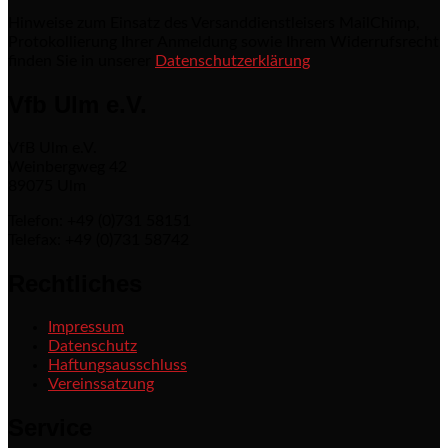
Hinweise zum Einsatz des Versanddienstleisers MailChimp,
Protokollierung Ihrer Anmeldung sowie Ihrem Widerrufsrecht
finden Sie in unserer
Datenschutzerklärung
Vfb Ulm e.V.
VfB Ulm e.V.
Weinbergweg 42
89075 Ulm
Telefon: +49 (0)731 58151
Telefax: +49 (0)731 58742
Rechtliches
Impressum
Datenschutz
Haftungsausschluss
Vereinssatzung
Service