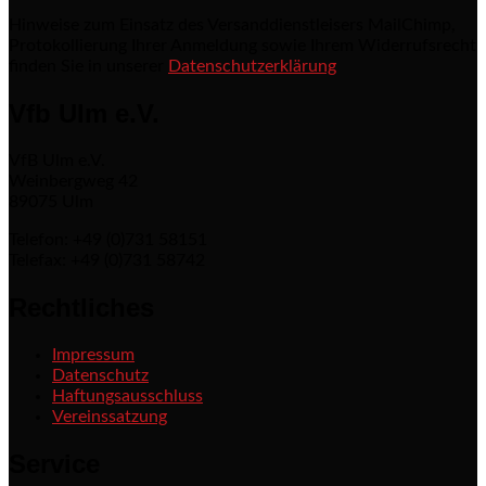
Hinweise zum Einsatz des Versanddienstleisers MailChimp,
Protokollierung Ihrer Anmeldung sowie Ihrem Widerrufsrecht
finden Sie in unserer
Datenschutzerklärung
Vfb Ulm e.V.
VfB Ulm e.V.
Weinbergweg 42
89075 Ulm
Telefon: +49 (0)731 58151
Telefax: +49 (0)731 58742
Rechtliches
Impressum
Datenschutz
Haftungsausschluss
Vereinssatzung
Service