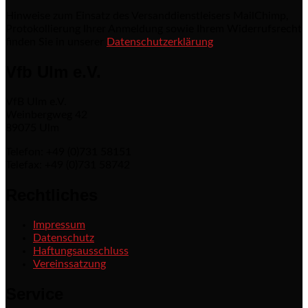
Hinweise zum Einsatz des Versanddienstleisers MailChimp,
Protokollierung Ihrer Anmeldung sowie Ihrem Widerrufsrecht
finden Sie in unserer
Datenschutzerklärung
Vfb Ulm e.V.
VfB Ulm e.V.
Weinbergweg 42
89075 Ulm
Telefon: +49 (0)731 58151
Telefax: +49 (0)731 58742
Rechtliches
Impressum
Datenschutz
Haftungsausschluss
Vereinssatzung
Service