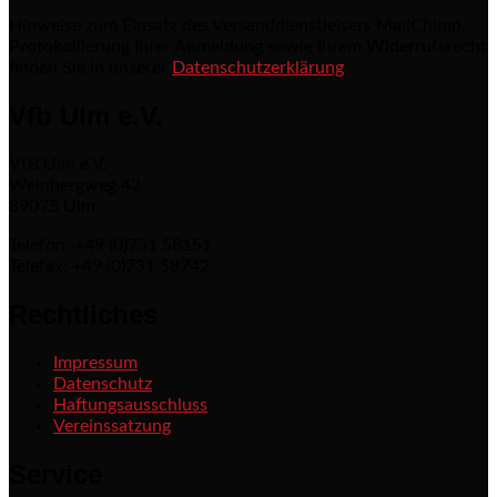
Hinweise zum Einsatz des Versanddienstleisers MailChimp,
Protokollierung Ihrer Anmeldung sowie Ihrem Widerrufsrecht
finden Sie in unserer
Datenschutzerklärung
Vfb Ulm e.V.
VfB Ulm e.V.
Weinbergweg 42
89075 Ulm
Telefon: +49 (0)731 58151
Telefax: +49 (0)731 58742
Rechtliches
Impressum
Datenschutz
Haftungsausschluss
Vereinssatzung
Service