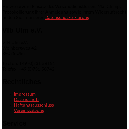
Hinweise zum Einsatz des Versanddienstleisers MailChimp,
Protokollierung Ihrer Anmeldung sowie Ihrem Widerrufsrecht
finden Sie in unserer
Datenschutzerklärung
Vfb Ulm e.V.
VfB Ulm e.V.
Weinbergweg 42
89075 Ulm
Telefon: +49 (0)731 58151
Telefax: +49 (0)731 58742
Rechtliches
Impressum
Datenschutz
Haftungsausschluss
Vereinssatzung
Service