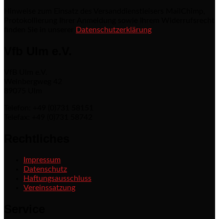
Hinweise zum Einsatz des Versanddienstleisers MailChimp,
Protokollierung Ihrer Anmeldung sowie Ihrem Widerrufsrecht
finden Sie in unserer
Datenschutzerklärung
Vfb Ulm e.V.
VfB Ulm e.V.
Weinbergweg 42
89075 Ulm
Telefon: +49 (0)731 58151
Telefax: +49 (0)731 58742
Rechtliches
Impressum
Datenschutz
Haftungsausschluss
Vereinssatzung
Service