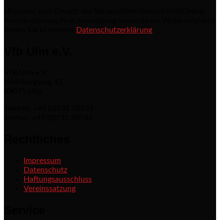
Hinweise zum Einsatz des Versanddienstleisers MailChimp,
Protokollierung Ihrer Anmeldung sowie Ihrem Widerrufsrecht
finden Sie in unserer
Datenschutzerklärung
Vfb Ulm e.V.
VfB Ulm e.V.
Weinbergweg 42
89075 Ulm
Telefon: +49 (0)731 58151
Telefax: +49 (0)731 58742
Rechtliches
Impressum
Datenschutz
Haftungsausschluss
Vereinssatzung
Service