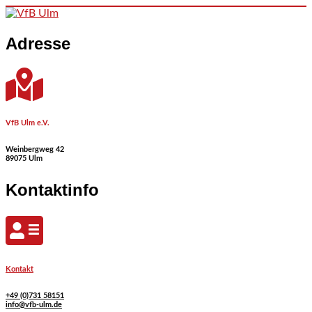
Skip
to
Adresse
content
VfB Ulm e.V.
Weinbergweg 42
89075 Ulm
Kontaktinfo
Kontakt
+49 (0)731 58151
info@vfb-ulm.de