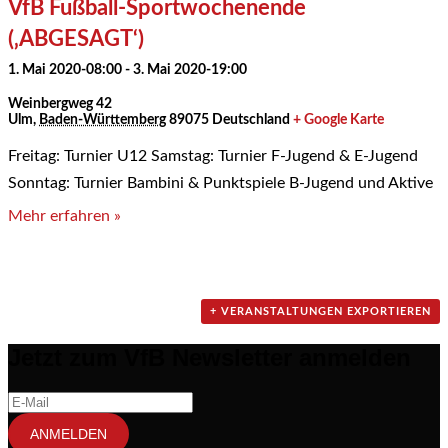
VfB Fußball-Sportwochenende
(‚ABGESAGT‘)
1. Mai 2020-08:00
-
3. Mai 2020-19:00
Weinbergweg 42
Ulm
,
Baden-Württemberg
89075
Deutschland
+ Google Karte
Freitag: Turnier U12 Samstag: Turnier F-Jugend & E-Jugend
Sonntag: Turnier Bambini & Punktspiele B-Jugend und Aktive
Mehr erfahren »
+ VERANSTALTUNGEN EXPORTIEREN
Jetzt zum VfB Newsletter anmelden
ANMELDEN