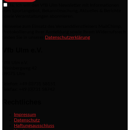
Ja, ich will den VfB Ulm Newsletter mit Informationen
zum Sportangebot, Bekanntmachung, Aktuelles & Berichte
sowie Veranstaltungen abonnieren.
Hinweise zum Einsatz des Versanddienstleisers MailChimp,
Protokollierung Ihrer Anmeldung sowie Ihrem Widerrufsrecht
finden Sie in unserer
Datenschutzerklärung
Vfb Ulm e.V.
VfB Ulm e.V.
Weinbergweg 42
89075 Ulm
Telefon: +49 (0)731 58151
Telefax: +49 (0)731 58742
Rechtliches
Impressum
Datenschutz
Haftungsausschluss