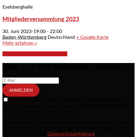
Eselsberghalle
Mitgliederversammlung 2023
30. Juni 2023-19:00
-
22:00
Baden-Württemberg
Deutschland
+ Google Karte
Mehr erfahren »
+ Veranstaltungen exportieren
Jetzt zum VfB Newsletter anmelden
ANMELDEN
Ja, ich will den VfB Ulm Newsletter mit Informationen
zum Sportangebot, Bekanntmachung, Aktuelles & Berichte
sowie Veranstaltungen abonnieren.
Hinweise zum Einsatz des Versanddienstleisers MailChimp,
Protokollierung Ihrer Anmeldung sowie Ihrem Widerrufsrecht
finden Sie in unserer
Datenschutzerklärung