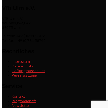
Vfb Ulm e.V.
VfB Ulm e.V.
Weinbergweg 42
89075 Ulm
Telefon: +49 (0)731 58151
Telefax: +49 (0)731 58742
Rechtliches
Impressum
Datenschutz
Haftungsausschluss
Vereinssatzung
Service
Kontakt
Programmheft
Newsletter