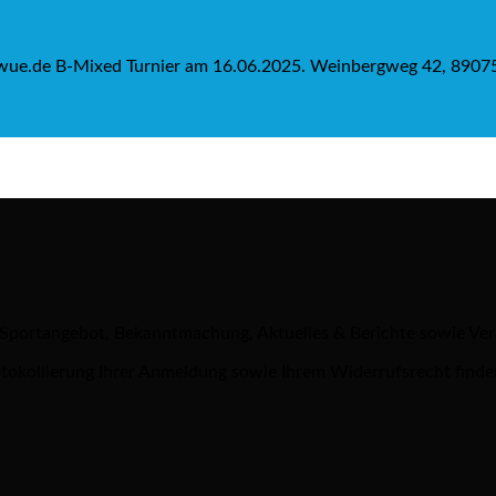
ue.de B-Mixed Turnier am 16.06.2025. Weinbergweg 42, 89075 
 Sportangebot, Bekanntmachung, Aktuelles & Berichte sowie Ve
tokollierung Ihrer Anmeldung sowie Ihrem Widerrufsrecht finde