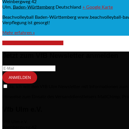
Weinbergweg 42
Ulm
,
Baden-Württemberg
Deutschland
+ Google Karte
Beachvolleyball Baden-Württemberg www.beachvolleyball-baw
Verpflegung ist gesorgt!
Mehr erfahren »
+ Veranstaltungen exportieren
Jetzt zum VfB Newsletter anmelden
ANMELDEN
Ja, ich will den VfB Ulm Newsletter mit Informationen zum
Hinweise zum Einsatz des Versanddienstleisers MailChimp, Pro
Vfb Ulm e.V.
VfB Ulm e.V.
Weinbergweg 42