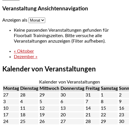
Veranstaltung Ansichtennavigation
Anzeigen als
Keine passenden Veranstaltungen gefunden für
Floorball Trainingszeiten. Bitte versuche alle
Veranstaltungen anzuzeigen (Filter aufheben).
«
Oktober
Dezember
»
Kalender von Veranstaltungen
Kalender von Veranstaltungen
Montag
Dienstag
Mittwoch
Donnerstag
Freitag
Samstag
Sonn
27
28
29
30
31
1
2
3
4
5
6
7
8
9
10
11
12
13
14
15
16
17
18
19
20
21
22
23
24
25
26
27
28
29
30