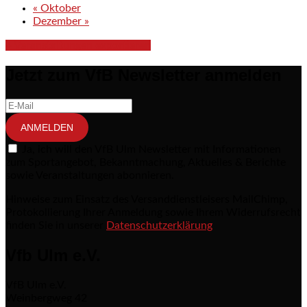
«
Oktober
Dezember
»
+ Veranstaltungen exportieren
Jetzt zum VfB Newsletter anmelden
ANMELDEN
Ja, ich will den VfB Ulm Newsletter mit Informationen
zum Sportangebot, Bekanntmachung, Aktuelles & Berichte
sowie Veranstaltungen abonnieren.
Hinweise zum Einsatz des Versanddienstleisers MailChimp,
Protokollierung Ihrer Anmeldung sowie Ihrem Widerrufsrecht
finden Sie in unserer
Datenschutzerklärung
Vfb Ulm e.V.
VfB Ulm e.V.
Weinbergweg 42