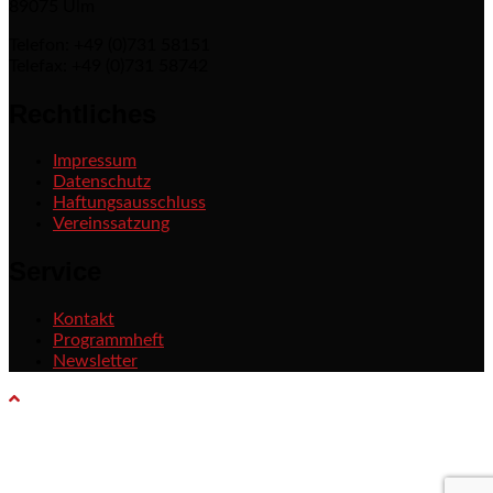
89075 Ulm
Telefon: +49 (0)731 58151
Telefax: +49 (0)731 58742
Rechtliches
Impressum
Datenschutz
Haftungsausschluss
Vereinssatzung
Service
Kontakt
Programmheft
Newsletter